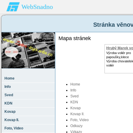
WebSnadno
Stránka věnov
Mapa stránek
Hrubý Marek vo
Výroba voliér pro
papoušky,klece
Výroba chovatelsk
voliér
Home
Home
Info
Info
Sved
Sved
KDN
KDN
Kovap
Kovap
Kovap II.
Kovap II.
Foto‚ Video
Odkazy
Foto‚ Video
Vzkazy