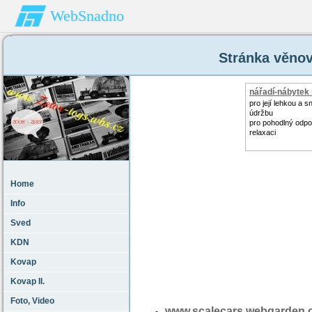
WebSnadno
Stránka věnov
nářadí-nábytek
zahradu
pro její lehkou a 
údržbu
pro pohodlný odpo
relaxaci
Home
Info
Sved
KDN
Kovap
Kovap II.
Foto‚ Video
www.scalecars.webgarden.