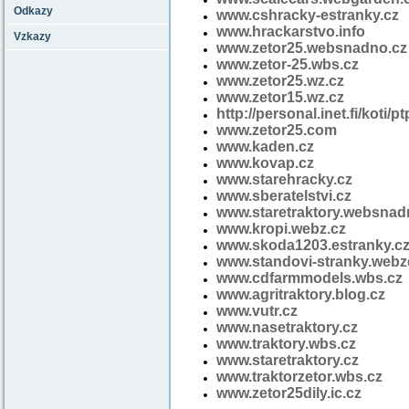
Odkazy
www.cshracky-estranky.cz
P
www.hrackarstvo.info
Velic
Vzkazy
www.zetor25.websnadno.cz
www.zetor-25.wbs.cz
www.zetor25.wz.cz
www.zetor15.wz.cz
Strán
http://personal.inet.fi/koti/p
www.zetor25.com
www.kaden.cz
Bývalé Kovo
www.kovap.cz
www.starehracky.cz
Velmi 
www.sberatelstvi.cz
Stránk
www.staretraktory.websnad
www.kropi.webz.cz
Velmi p
www.skoda1203.estranky.c
www.standovi-stranky.webz
www.cdfarmmodels.wbs.cz
www.agritraktory.blog.cz
St
www.vutr.cz
Vývojový
www.nasetraktory.cz
Nejnaš
www.traktory.wbs.cz
www.staretraktory.cz
Velmi
www.traktorzetor.wbs.cz
Krá
www.zetor25dily.ic.cz
Malá